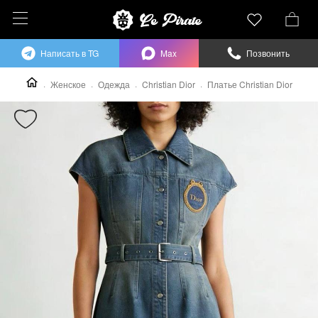
Написать в TG
Max
Позвонить
Женское
Одежда
Christian Dior
Платье Christian Dior