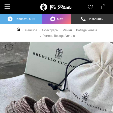
Написать в TG
Max
Позвонить
Женское
Аксессуары
Ремни
Bottega Veneta
Ремень Bottega Veneta