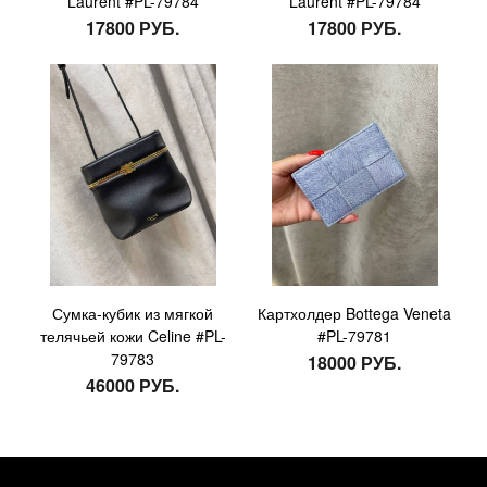
Laurent #PL-79784
Laurent #PL-79784
17800 РУБ.
17800 РУБ.
Сумка-кубик из мягкой
Картхолдер Bottega Veneta
телячьей кожи Celine #PL-
#PL-79781
79783
18000 РУБ.
46000 РУБ.