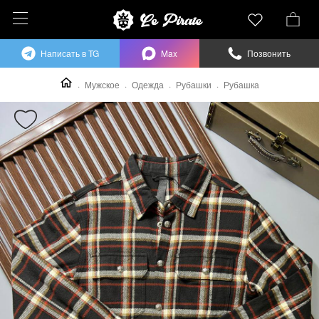
Написать в TG
Max
Позвонить
Мужское
Одежда
Рубашки
Рубашка