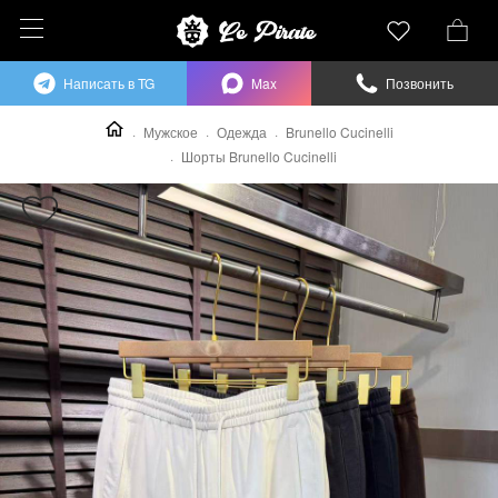
Написать в TG
Max
Позвонить
Мужское
Одежда
Brunello Cucinelli
Шорты Brunello Cucinelli