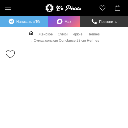
Написать в TG
Max
Позвонить
Женское
Сумки
Яркие
Hermes
Сумка женская Conctance 23 cm Hermes