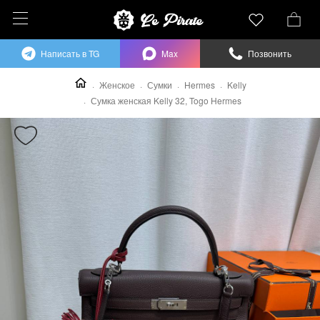
Написать в TG
Max
Позвонить
Женское
Сумки
Hermes
Kelly
Сумка женская Kelly 32, Togo Hermes