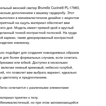
льный женский свитер Brunello Cucinelli PL-17983,
расным дополнением к вашему гардеробу. Этот
 выполнен в минималистичном дизайне с акцентом
 приятный на ощупь материал обеспечит вам
сего дня. Модель имеет прямой крой и круглый
деланный тонкой контрастной полоской. На груди
й карман, также декорированный контрастной
 изделию изюминку.
но подойдет для создания повседневных образов
кже для более формальных случаев, если сочетать
 брюками или юбкой. Доступен в нескольких
, включая нежный кремовый, небесно-голубой,
ий, что позволит вам выбрать вариант, идеально
 цветотипу и предпочтениям.
Легко сочетается с различными элементами
атериал приятен к телу.
 Минималистичный, но при этом запоминающийся