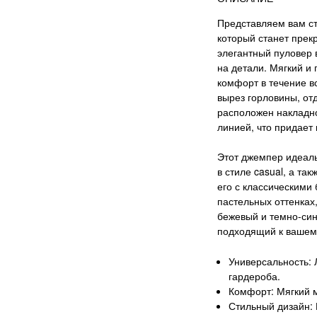
Представляем вам сти
который станет прек
элегантный пуловер
на детали. Мягкий и
комфорт в течение в
вырез горловины, от
расположен накладно
линией, что придает
Этот джемпер идеаль
в стиле casual, а та
его с классическими
пастельных оттенках
бежевый и темно-син
подходящий к вашему
Универсальность: 
гардероба.
Комфорт: Мягкий м
Стильный дизайн: