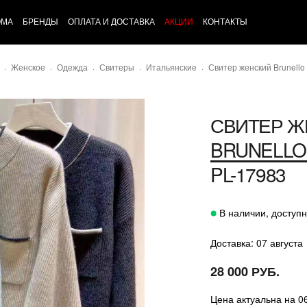
ОМА
БРЕНДЫ
ОПЛАТА И ДОСТАВКА
АКЦИИ
КОНТАКТЫ
Женское
Одежда
Свитеры
Итальянские
Свитер женский Brunello 
СВИТЕР Ж
BRUNELLO 
PL-17983
В наличии, доступн
Доставка: 07 августа
28 000 РУБ.
Цена актуальна на 0