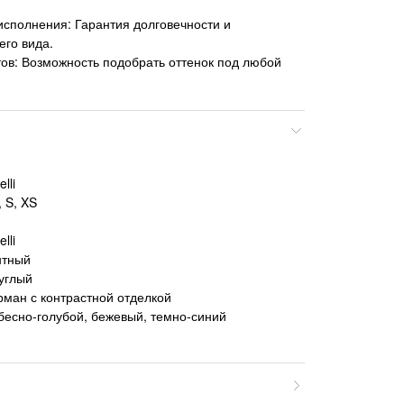
исполнения: Гарантия долговечности и
его вида.
ов: Возможность подобрать оттенок под любой
lli
 S, XS
lli
нтный
углый
рман с контрастной отделкой
бесно-голубой, бежевый, темно-синий