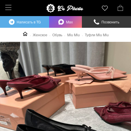
Написать в TG
Max
Позвонить
Женское
Обувь
Miu Miu
Туфли Miu Miu