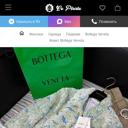
Написать в TG
Max
Позвонить
Женское
Одежда
Пиджаки
Bottega Veneta
Жакет Bottega Veneta