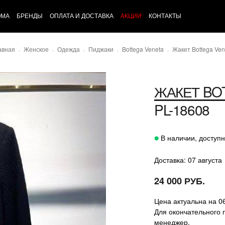
ОМА
БРЕНДЫ
ОПЛАТА И ДОСТАВКА
АКЦИИ
КОНТАКТЫ
авная
Женское
Одежда
Пиджаки
Bottega Veneta
Жакет Bottega Ven
ЖАКЕТ
BO
PL-18608
В наличии, доступн
Доставка: 07 августа
24 000 РУБ.
Цена актуальна на 0
Для окончательного 
менеджер.