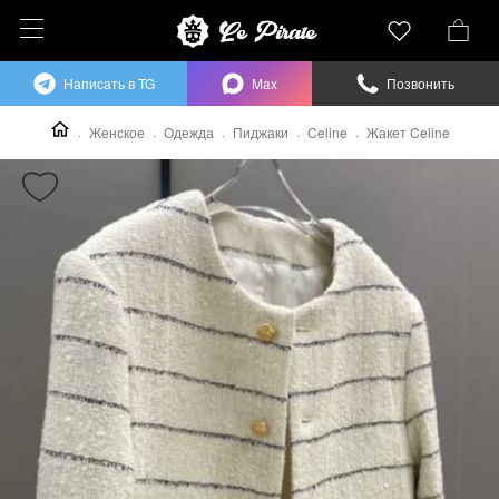
Написать в TG
Max
Позвонить
Женское
Одежда
Пиджаки
Celine
Жакет Celine