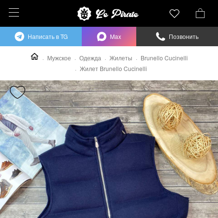
Написать в TG
Max
Позвонить
Мужское
Одежда
Жилеты
Brunello Cucinelli
Жилет Brunello Cucinelli