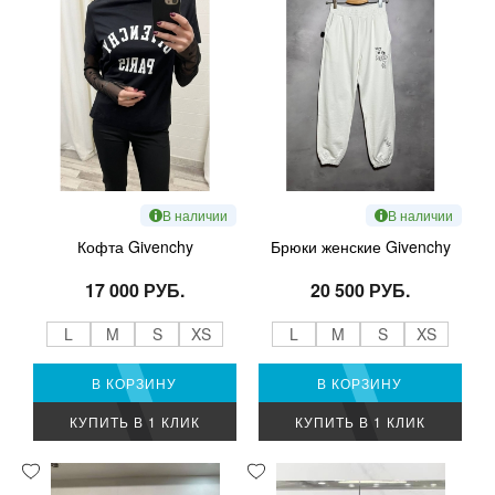
В наличии
В наличии
Кофта Givenchy
Брюки женские Givenchy
17 000 РУБ.
20 500 РУБ.
L
M
S
XS
L
M
S
XS
В КОРЗИНУ
В КОРЗИНУ
КУПИТЬ В 1 КЛИК
КУПИТЬ В 1 КЛИК