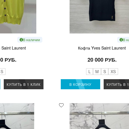
В наличии
В н
Saint Laurent
Кофта Yves Saint Laurent
00 РУБ.
20 000 РУБ.
S
L
M
S
XS
КУПИТЬ В 1 КЛИК
В КОРЗИНУ
КУПИТЬ В 