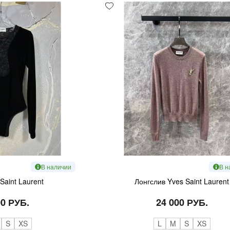
В наличии
В н
Saint Laurent
Лонгслив Yves Saint Laurent
00 РУБ.
24 000 РУБ.
S
XS
L
M
S
XS