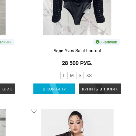
аличии
В наличии
Боди Yves Saint Laurent
28 500 РУБ.
L
M
S
XS
1 КЛИК
В КОРЗИНУ
КУПИТЬ В 1 КЛИК