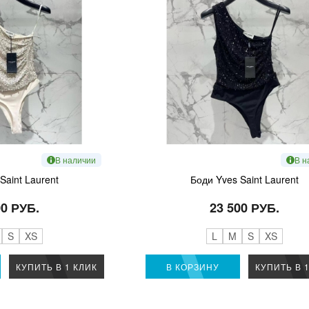
В наличии
В н
Saint Laurent
Боди Yves Saint Laurent
00 РУБ.
23 500 РУБ.
S
XS
L
M
S
XS
КУПИТЬ В 1 КЛИК
В КОРЗИНУ
КУПИТЬ В 