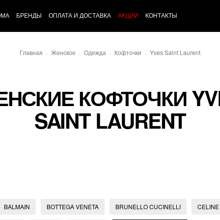
ОМА
БРЕНДЫ
ОПЛАТА И ДОСТАВКА
АКЦИИ
КОНТАКТЫ
Главная
Женское
Одежда
Кофточки
Yves Saint Laurent
ЕНСКИЕ КОФТОЧКИ YV
SAINT LAURENT
BALMAIN
BOTTEGA VENETA
BRUNELLO CUCINELLI
CELINE