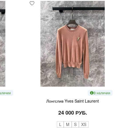
аличии
В наличии
Лонгслив Yves Saint Laurent
24 000 РУБ.
L
M
S
XS