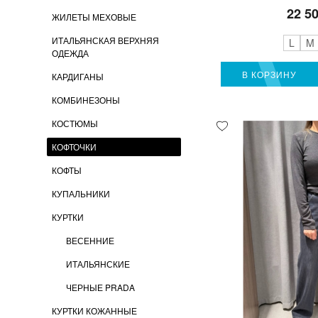
22 5
ЖИЛЕТЫ МЕХОВЫЕ
ИТАЛЬЯНСКАЯ ВЕРХНЯЯ
L
M
ОДЕЖДА
В КОРЗИНУ
КАРДИГАНЫ
КОМБИНЕЗОНЫ
КОСТЮМЫ
КОФТОЧКИ
КОФТЫ
КУПАЛЬНИКИ
КУРТКИ
ВЕСЕННИЕ
ИТАЛЬЯНСКИЕ
ЧЕРНЫЕ PRADA
КУРТКИ КОЖАННЫЕ