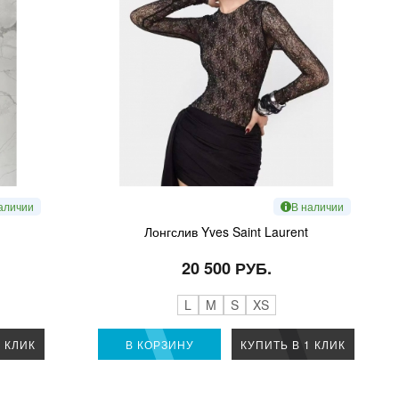
аличии
В наличии
Лонгслив Yves Saint Laurent
20 500 РУБ.
L
M
S
XS
1 КЛИК
В КОРЗИНУ
КУПИТЬ В 1 КЛИК