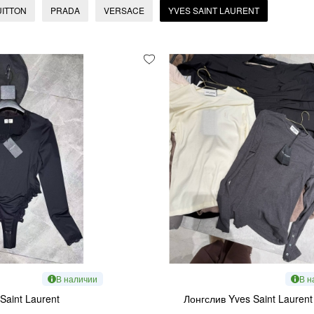
UITTON
PRADA
VERSACE
YVES SAINT LAURENT
В наличии
В н
Saint Laurent
Лонгслив Yves Saint Laurent