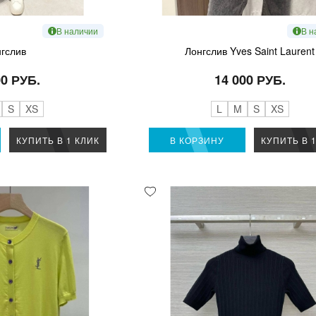
В наличии
В н
гслив
Лонгслив Yves Saint Laurent
00 РУБ.
14 000 РУБ.
S
XS
L
M
S
XS
КУПИТЬ В 1 КЛИК
В КОРЗИНУ
КУПИТЬ В 