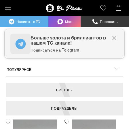
Написать в TG
Max
Позвонить
Все бренды
Gucci
Больше
золота и бриллиантов в
нашем TG канале!
GUCCI
Подписаться на Telegram
БРЕНДЫ
ПОДРАЗДЕЛЫ