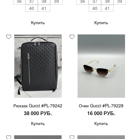
36
37
38
39
36
37
38
39
40
41
40
41
Купить
Купить
Рюкзак Gucci #PL-79242
Очки Gucci #PL-79228
38 000 РУБ.
16 000 РУБ.
Купить
Купить