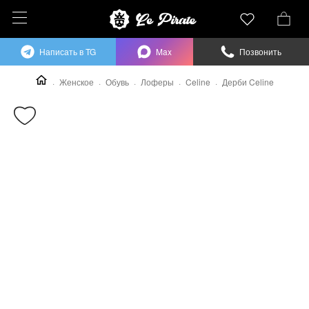
Написать в TG
Max
Позвонить
Женское
Обувь
Лоферы
Celine
Дерби Celine