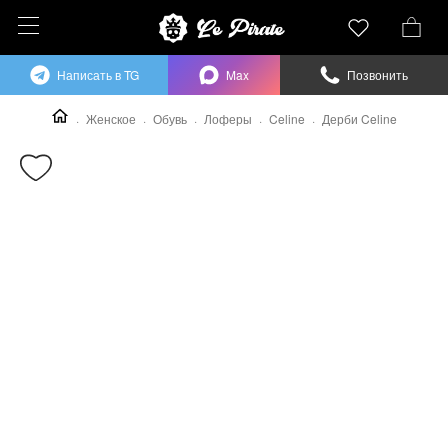
Написать в TG
Max
Позвонить
Женское
Обувь
Лоферы
Celine
Дерби Celine