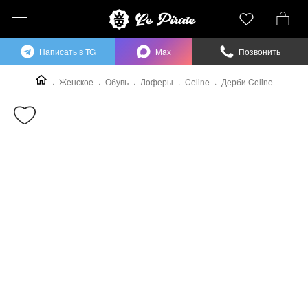
Написать в TG
Max
Позвонить
Женское
Обувь
Лоферы
Celine
Дерби Celine