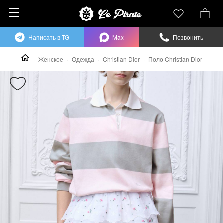
Написать в TG
Max
Позвонить
Женское
Одежда
Christian Dior
Поло Christian Dior