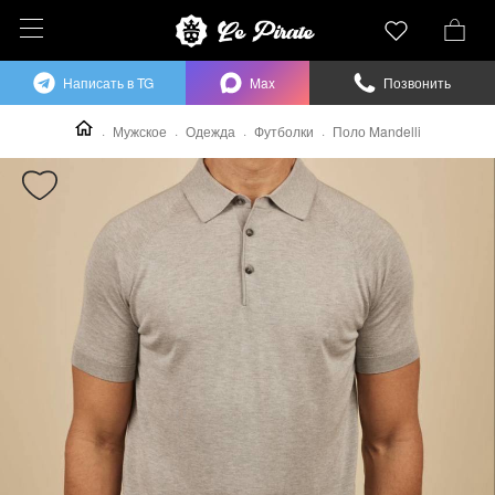
Написать в TG
Max
Позвонить
Мужское
Одежда
Футболки
Поло Mandelli