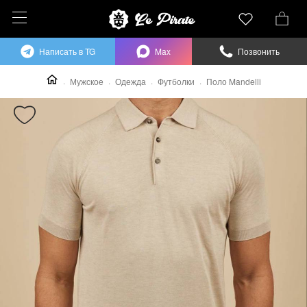
Написать в TG
Max
Позвонить
Мужское
Одежда
Футболки
Поло Mandelli