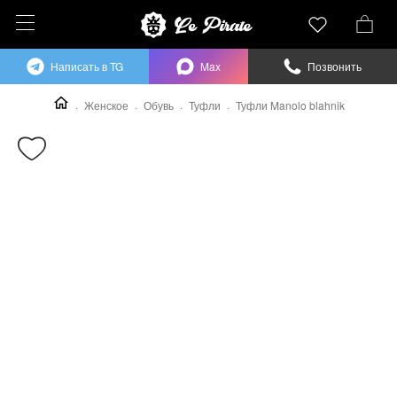
Написать в TG
Max
Позвонить
Женское
Обувь
Туфли
Туфли Manolo blahnik