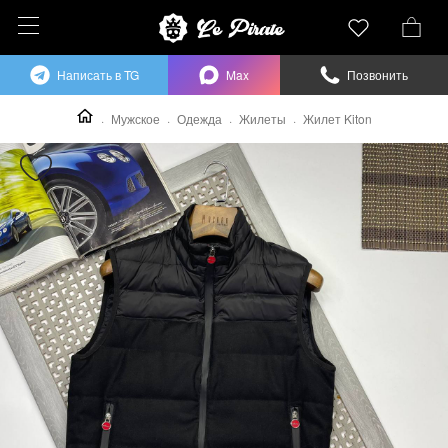
Написать в TG
Max
Позвонить
Мужское
Одежда
Жилеты
Жилет Kiton