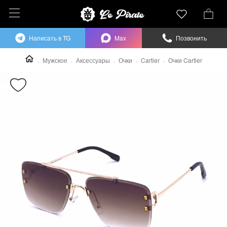
Написать в TG
Max
Позвонить
Мужское
Аксессуары
Очки
Cartier
Очки Cartier